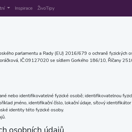
tní
Inspirace
ŽivoTipy
opského parlamentu a Rady (EU) 2016/679 o ochraně fyzických os
Horáčková, IČ:09127020 se sídlem Gorkého 186/10, Říčany 25101.
ané nebo identifikovatelné fyzické osobě; identifikovatelnou fyzi
íklad jméno, identifikační číslo, lokační údaje, síťový identifikátor
ské identity této fyzické osoby.
jů.
ých osobních údajů