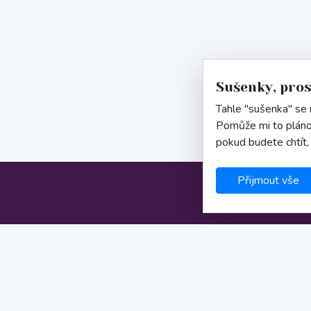
Sušenky, pro
Tahle "sušenka" se n
Pomůže mi to pláno
pokud budete chtít,
Přijmout vše