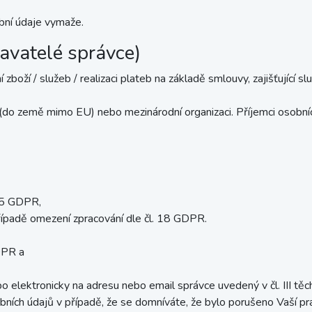
bní údaje vymaže.
avatelé správce)
 zboží / služeb / realizaci plateb na základě smlouvy, zajišťující s
(do země mimo EU) nebo mezinárodní organizaci. Příjemci osobníc
 15 GDPR,
řípadě omezení zpracování dle čl. 18 GDPR.
DPR a
 elektronicky na adresu nebo email správce uvedený v čl. III tě
ních údajů v případě, že se domníváte, že bylo porušeno Vaší pr