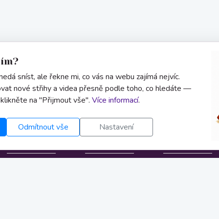
sím?
edá sníst, ale řekne mi, co vás na webu zajímá nejvíc.
vat nové střihy a videa přesně podle toho, co hledáte —
 klikněte na "Přijmout vše".
Více informací
.
Odmítnout vše
Nastavení
Informace
Kontakt
Uživatel
O nás
info@zivestrihy.cz
Přihlásit se
Obchodní
FB stránka
Registrace
podmínky
FB poradní
Můj účet