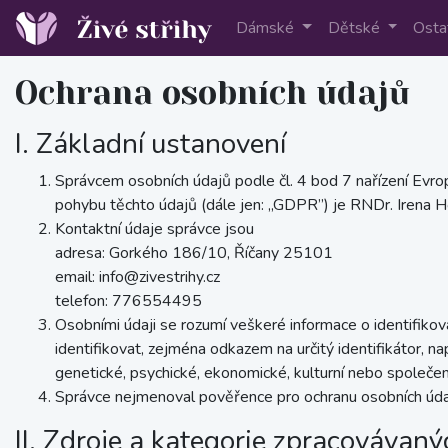
Dámské
Dětské
Osta
Ochrana osobních údajů
I. Základní ustanovení
Správcem osobních údajů podle čl. 4 bod 7 nařízení Evr
pohybu těchto údajů (dále jen: „GDPR”) je RNDr. Irena 
Kontaktní údaje správce jsou
adresa: Gorkého 186/10, Říčany 25101
email: info@zivestrihy.cz
telefon: 776554495
Osobními údaji se rozumí veškeré informace o identifikov
identifikovat, zejména odkazem na určitý identifikátor, např
genetické, psychické, ekonomické, kulturní nebo společen
Správce nejmenoval pověřence pro ochranu osobních úda
II. Zdroje a kategorie zpracovávan