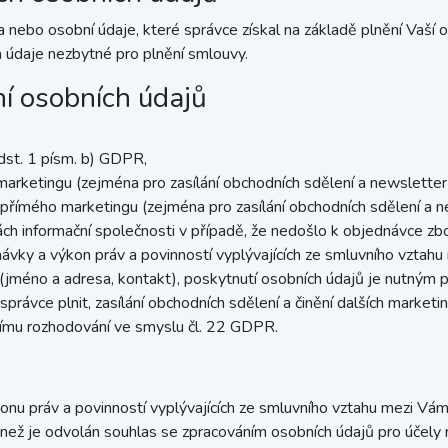
 nebo osobní údaje, které správce získal na základě plnění Vaší 
a údaje nezbytné pro plnění smlouvy.
ní osobních údajů
dst. 1 písm. b) GDPR,
rketingu (zejména pro zasílání obchodních sdělení a newsletterů
přímého marketingu (zejména pro zasílání obchodních sdělení a ne
ch informační společnosti v případě, že nedošlo k objednávce zbo
návky a výkon práv a povinností vyplývajících ze smluvního vztah
 (jméno a adresa, kontakt), poskytnutí osobních údajů je nutným 
právce plnit, zasílání obchodních sdělení a činění dalších marketin
nímu rozhodování ve smyslu čl. 22 GDPR.
u práv a povinností vyplývajících ze smluvního vztahu mezi Vám
než je odvolán souhlas se zpracováním osobních údajů pro účely m