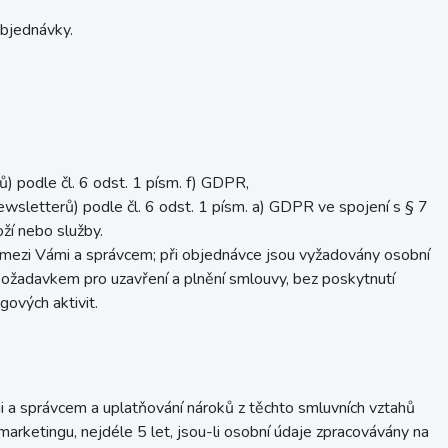
objednávky.
) podle čl. 6 odst. 1 písm. f) GDPR,
wsletterů) podle čl. 6 odst. 1 písm. a) GDPR ve spojení s § 7
ží nebo služby.
u mezi Vámi a správcem; při objednávce jsou vyžadovány osobní
požadavkem pro uzavření a plnění smlouvy, bez poskytnutí
gových aktivit.
i a správcem a uplatňování nároků z těchto smluvních vztahů
arketingu, nejdéle 5 let, jsou-li osobní údaje zpracovávány na