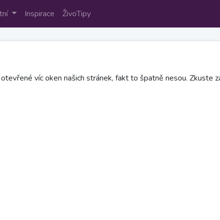
tní
Inspirace
ŽivoTipy
otevřené víc oken našich stránek, fakt to špatně nesou. Zkuste za