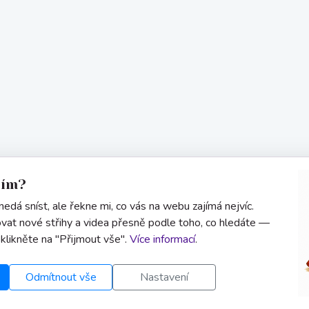
sím?
edá sníst, ale řekne mi, co vás na webu zajímá nejvíc.
vat nové střihy a videa přesně podle toho, co hledáte —
 klikněte na "Přijmout vše".
Více informací
.
Odmítnout vše
Nastavení
Informace
Kontakt
Uživatel