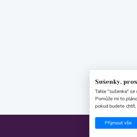
Sušenky, pro
Tahle "sušenka" se n
Pomůže mi to pláno
pokud budete chtít,
Přijmout vše