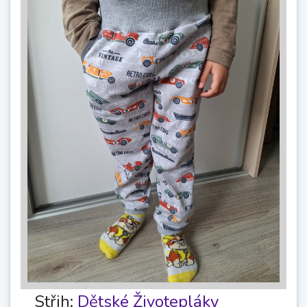
Střih:
Dětské Životepláky