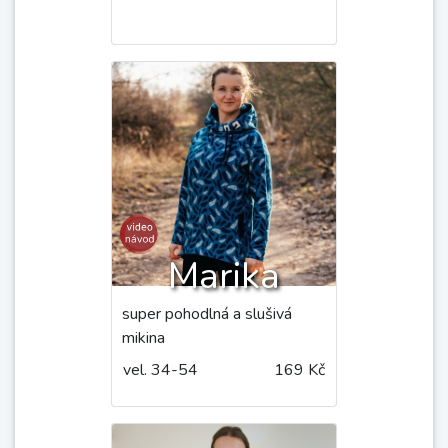
Střihy, které by vás
mohly zajímat:
Andrea
asymetrická mikina s límcem
vel. 36-54
149 Kč