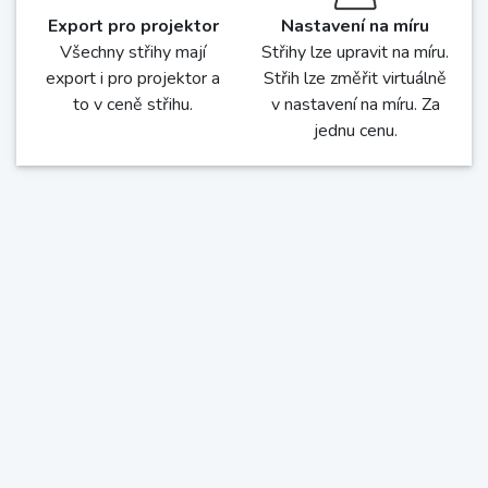
Nastavení tisku
Video-návody
Export pro tisk si
Téměř ke všem střihům
můžete nastavit. S
jsou podrobné video-
přídavky nebo bez.
návody zdarma
Překrývající se díly nebo
vedle sebe. Barevný tisk
nebo černobílý. Libovolný
formát papíru od A4 do
A0.
Export pro projektor
Nastavení na míru
Všechny střihy mají
Střihy lze upravit na míru.
export i pro projektor a
Střih lze změřit virtuálně