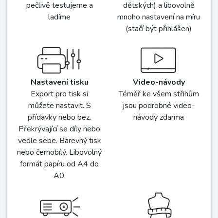
Životriko
Dámské přizpůsobivé triko s
prsním záševkem
vel. 34-50
129 Kč
Střihy sedí
Vše v ceně
Střihy odšíváme v
V ceně střihu je celá
několika velikostech a
velikostní řada (a to i u
pečlivě testujeme a
dětských) a libovolně
ladíme
mnoho nastavení na míru
(stačí být přihlášen)