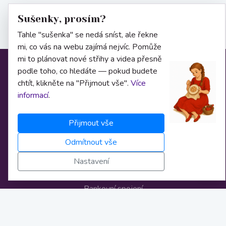
Sušenky, prosím?
Tahle "sušenka" se nedá sníst, ale řekne
mi, co vás na webu zajímá nejvíc. Pomůže
mi to plánovat nové střihy a videa přesně
podle toho, co hledáte — pokud budete
Informace
chtít, klikněte na "Přijmout vše".
Více
informací
.
O nás
Přijmout vše
Obchodní podmínky
Odmítnout vše
Osobní údaje
Nastavení
Nastavení cookies
Bankovní spojení
Licence