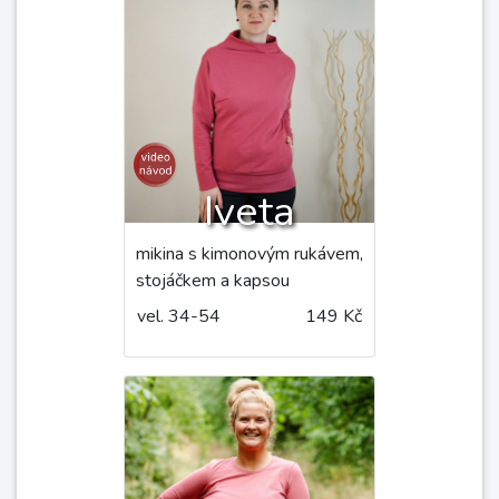
Marika
super pohodlná a slušivá
mikina
vel. 34-54
169 Kč