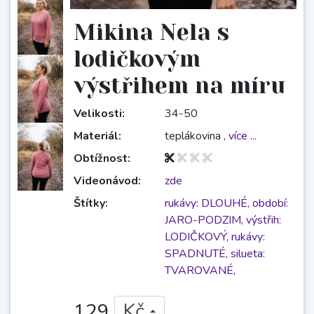
Mikina Nela s
lodičkovým
výstřihem na míru
Velikosti:
34-50
Materiál:
teplákovina
, více ...
Obtížnost:
Videonávod:
zde
Štítky:
rukávy: DLOUHÉ,
období:
JARO-PODZIM,
výstřih:
LODIČKOVÝ,
rukávy:
SPADNUTÉ,
silueta:
TVAROVANÉ,
129