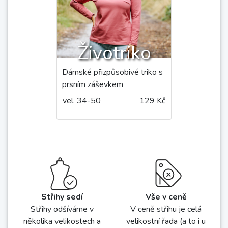
Iveta
mikina s kimonovým rukávem,
stojáčkem a kapsou
vel. 34-54
149 Kč