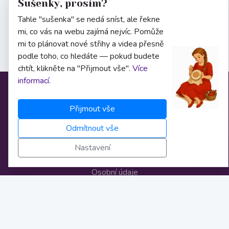
Sušenky, prosím?
Tahle "sušenka" se nedá sníst, ale řekne
mi, co vás na webu zajímá nejvíc. Pomůže
mi to plánovat nové střihy a videa přesně
podle toho, co hledáte — pokud budete
chtít, klikněte na "Přijmout vše".
Více
informací
.
Informace
Přijmout vše
Odmítnout vše
O nás
Nastavení
Obchodní podmínky
Osobní údaje
Nastavení cookies
Bankovní spojení