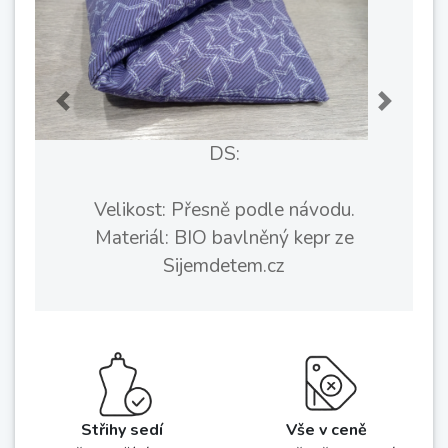
Previous
Next
DS:
Velikost: Přesně podle návodu.
Materiál: BIO bavlněný kepr ze
Sijemdetem.cz
Střihy sedí
Vše v ceně