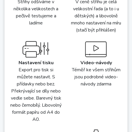
Střihy odšíváme v
V ceně střihu je celá
několika velikostech a
velikostní řada (a to i u
pečlivě testujeme a
dětských) a libovolně
ladíme
mnoho nastavení na míru
(stačí být přihlášen)
Nastavení tisku
Video-návody
Export pro tisk si
Téměř ke všem střihům
můžete nastavit. S
jsou podrobné video-
přídavky nebo bez.
návody zdarma
Překrývající se díly nebo
vedle sebe. Barevný tisk
nebo černobílý. Libovolný
formát papíru od A4 do
A0.