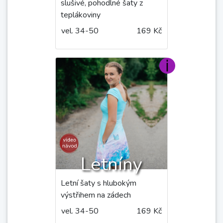
slušivé, pohodlné šaty z
teplákoviny
vel. 34-50
169 Kč
Letníny
Letní šaty s hlubokým
výstřihem na zádech