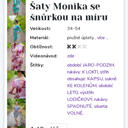
Šaty Monika se
šnůrkou na míru
Velikosti:
34-54
Materiál:
pružné úplety
, více ...
Obtížnost:
Videonávod:
zde
Štítky:
období: JARO-PODZIM,
rukávy: K LOKTI,
střih
obsahuje: KAPSU,
sukně:
KE KOLENŮM,
období:
LETO,
výstřih:
LODIČKOVÝ,
rukávy:
SPADNUTÉ,
silueta:
VOLNÉ,