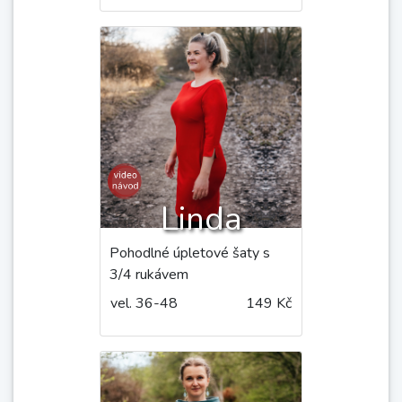
vel. 34-50
169 Kč
Linda
Pohodlné úpletové šaty s
3/4 rukávem
vel. 36-48
149 Kč