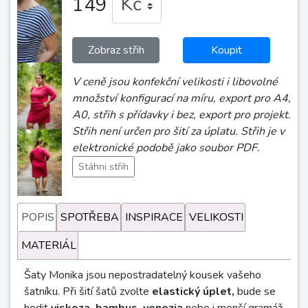
149
Zobraz střih
Koupit
V ceně jsou konfekční velikosti i libovolné
množství konfigurací na míru, export pro A4,
A0, střih s přídavky i bez, export pro projekt.
Střih není určen pro šití za úplatu. Střih je v
elektronické podobě jako soubor PDF.
Stáhni střih
POPIS
SPOTŘEBA
INSPIRACE
VELIKOSTI
MATERIÁL
Šaty Monika jsou nepostradatelný kousek vašeho
šatníku. Při šití šatů zvolte
elastický úplet,
bude se