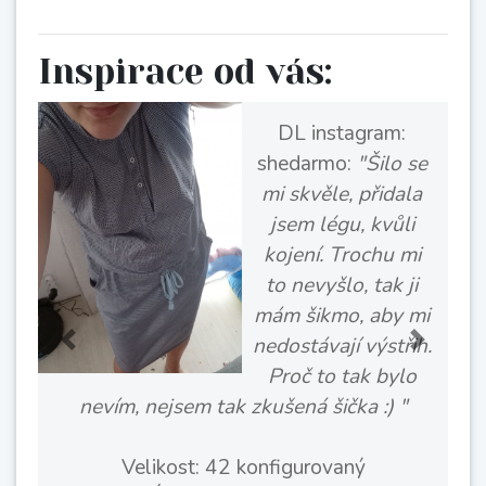
Inspirace od vás:
Monika :
"Predĺžila
som o 5cm zivotik
aj sukňu lebo
meriam 183 cm,ale
ten zivotik som ani
tolko nemusela asi.
Skusila som
kombináciu 2
Previous
Next
farieb,a som
spokojná. Rukávy som našila a skratila,
aby neboli 3/4, samostatné boli kratke,
lebo mam sirsie plecia."