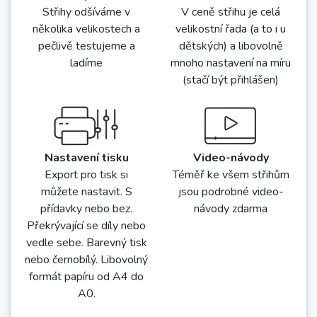
Střihy sedí
Vše v ceně
Střihy odšíváme v
V ceně střihu je celá
několika velikostech a
velikostní řada (a to i u
pečlivě testujeme a
dětských) a libovolně
ladíme
mnoho nastavení na míru
(stačí být přihlášen)
Nastavení tisku
Video-návody
Export pro tisk si
Téměř ke všem střihům
můžete nastavit. S
jsou podrobné video-
přídavky nebo bez.
návody zdarma
Překrývající se díly nebo
vedle sebe. Barevný tisk
nebo černobílý. Libovolný
formát papíru od A4 do
A0.