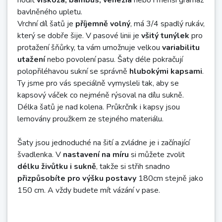
hodit
viskoza, bambus, venezia
nebo i menší gramáž
bavlněného upletu.
Vrchní díl šatů je
příjemně volný
, má 3/4 spadlý rukáv,
který se dobře šije. V pasové linii je
všitý tunýlek
pro
protažení šňůrky, ta vám umožnuje velkou
variabilitu
utažení
nebo povolení pasu. Šaty déle pokračují
polopřiléhavou sukní se správně
hlubokými kapsami
.
Ty jsme pro vás speciálně vymysleli tak, aby se
kapsový váček co nejméně rýsoval na dílu sukně.
Délka šatů je nad kolena. Průkrčník i kapsy jsou
lemovány proužkem ze stejného materiálu.
Šaty jsou jednoduché na šití a zvládne je i začínající
švadlenka. V
nastavení na míru
si můžete zvolit
délku živůtku i sukně
, takže si střih snadno
přizpůsobíte pro výšku postavy
180cm stejně jako
150 cm. A vždy budete mít vázání v pase.