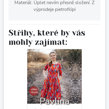
Velikost: 38 predĺžená
Materiál: Uplet ( mimilatky,kammel)
Střihy, které by vás
mohly zajímat:
Pavlína