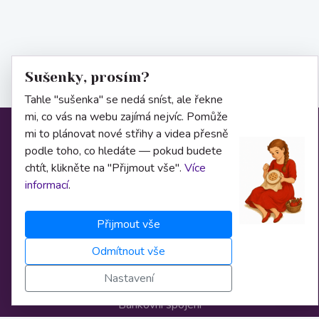
Sušenky, prosím?
Tahle "sušenka" se nedá sníst, ale řekne
mi, co vás na webu zajímá nejvíc. Pomůže
mi to plánovat nové střihy a videa přesně
Informace
podle toho, co hledáte — pokud budete
chtít, klikněte na "Přijmout vše".
Více
informací
.
O nás
Obchodní podmínky
Přijmout vše
Osobní údaje
Odmítnout vše
Nastavení cookies
Nastavení
Bankovní spojení