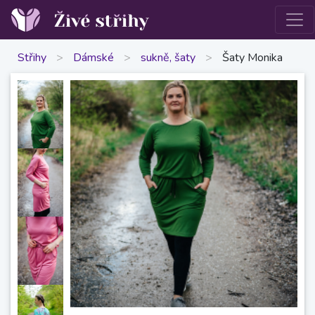
Střihy
>
Dámské
>
sukně, šaty
>
Šaty Monika