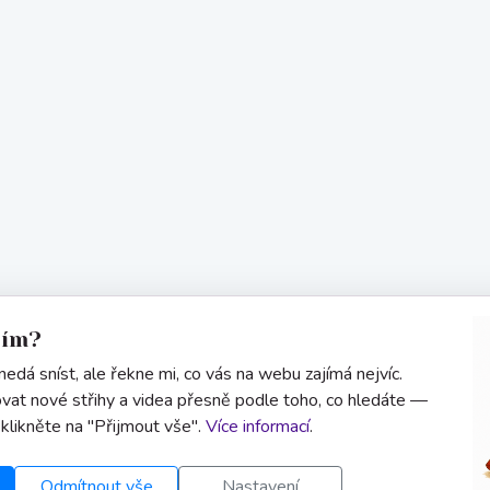
sím?
edá sníst, ale řekne mi, co vás na webu zajímá nejvíc.
vat nové střihy a videa přesně podle toho, co hledáte —
 klikněte na "Přijmout vše".
Více informací
.
Odmítnout vše
Nastavení