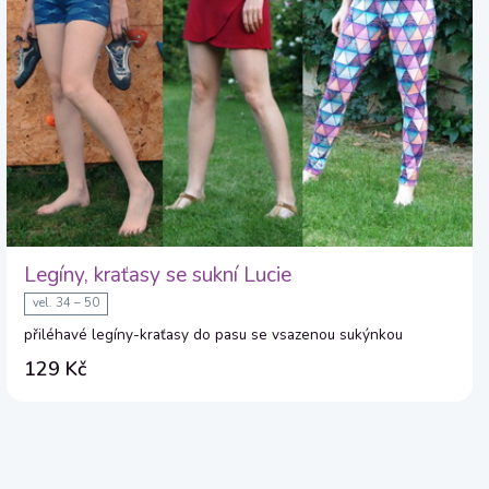
Legíny, kraťasy se sukní Lucie
vel. 34 – 50
přiléhavé legíny-kraťasy do pasu se vsazenou sukýnkou
129 Kč