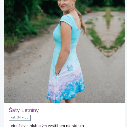
Šaty Letníny
vel. 34 – 50
Letní šaty s hlubokým výstřihem na zádech