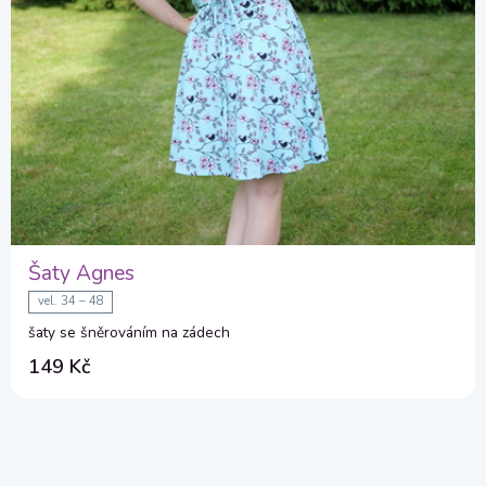
Šaty Agnes
vel. 34 – 48
šaty se šněrováním na zádech
149 Kč