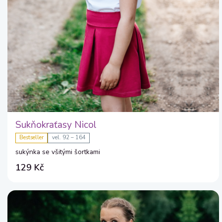
Sukňokraťasy Nicol
Bestseller
vel. 92 – 164
sukýnka se všitými šortkami
129 Kč