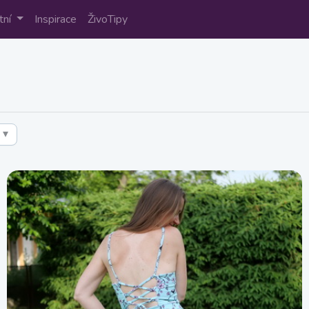
tní
Inspirace
ŽivoTipy