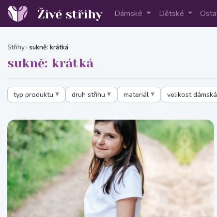
Dámské
Dětské
Osta
Střihy
sukně: krátká
sukně: krátká
typ produktu
druh střihu
materiál
velikost dámská