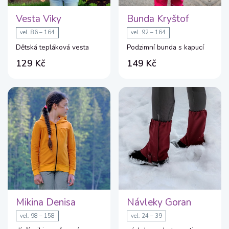
Vesta Viky
Bunda Kryštof
vel. 86 – 164
vel. 92 – 164
Dětská tepláková vesta
Podzimní bunda s kapucí
129 Kč
149 Kč
Mikina Denisa
Návleky Goran
vel. 98 – 158
vel. 24 – 39