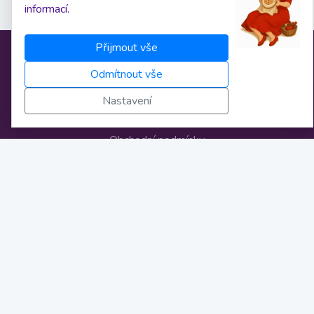
informací
.
Přijmout vše
Informace
Odmítnout vše
Nastavení
O nás
Obchodní podmínky
Osobní údaje
Nastavení cookies
Bankovní spojení
Licence
Novinky