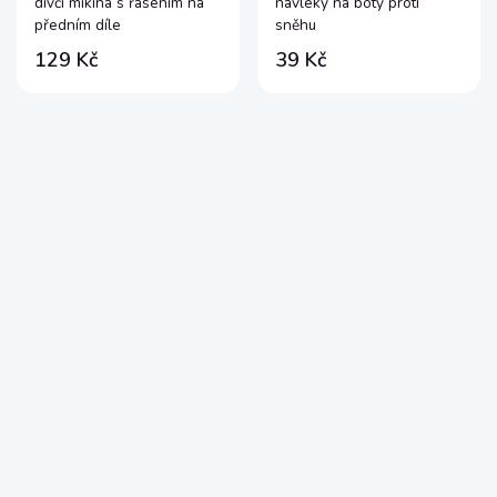
dívčí mikina s řasením na
návleky na boty proti
předním díle
sněhu
129 Kč
39 Kč