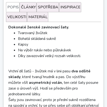
POPIS
ČLÁNKY
SPOTŘEBA
INSPIRACE
VELIKOSTI
MATERIÁL
Dokonalé ženské zavinovací šaty.
Tvarovaný živůtek
Bohatá skládaná sukně
Kapsy
Na výběr rukáv nebo půlrukávek
Díky zavazování velký rozsah velikosti.
Vrchní díl šatů - živůtek má v linii pasu
dva odšité
sklady
, které tvarují hrudník a pas. Do výstřihu
můžete všít
asymetrický volán,
ten celé šaty posune
zase o úroveň výš. Hodí se především pro
jednobarevné látky.
Šaty jsou zavinovací, proto je přední sukně rozdělena
na spodní a vrchní, ty se přes sebe při oblékaní překryjí