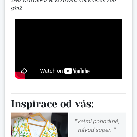
:GRANÁTOVÉ JABLKO bavlna s elastanem 200
g/m2
Inspirace od vás:
JK:
"Na zavinovací
šaty jsem se