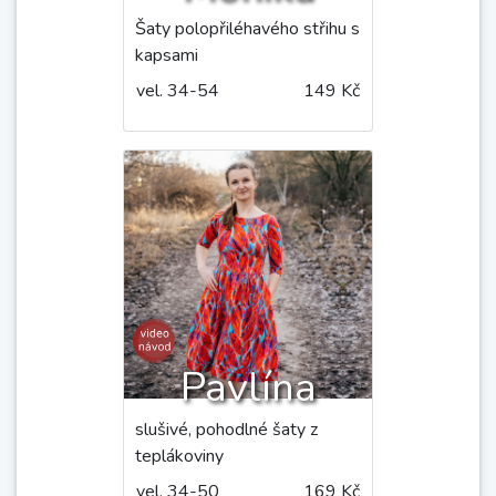
Letní šaty s hlubokým
výstřihem na zádech
vel. 34-50
169 Kč
Monika
Šaty polopřiléhavého střihu s
kapsami
vel. 34-54
149 Kč