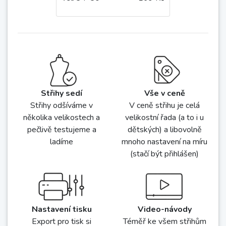
Pavlína
slušivé, pohodlné šaty z
teplákoviny
vel. 34-50
169 Kč