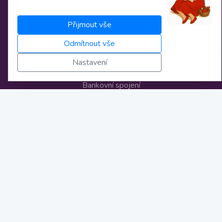
O nás
Přijmout vše
Obchodní podmínky
Odmítnout vše
Osobní údaje
Nastavení
Nastavení cookies
Bankovní spojení
Licence
Novinky
Kontakt
info@zivestrihy.cz
FB stránka