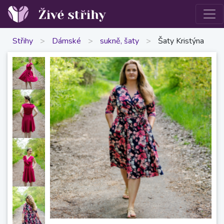
Střihy
>
Dámské
>
sukně, šaty
>
Šaty Kristýna