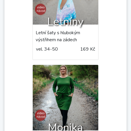
Velikost: nakonfigurovaná velikost 46
Materiál: Funkční úplet z Terrymody
Střihy, které by vás
mohly zajímat:
Letníny