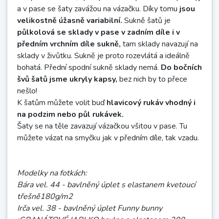
a v pase se šaty zavážou na vázačku. Díky tomu
jsou
velikostně úžasně variabilní.
Sukně šatů je
půlkolová se sklady v pase v zadním díle i v
předním vrchním díle sukně,
tam sklady navazují na
sklady v živůtku. Sukně je proto rozevlátá a ideálně
bohatá. Přední spodní sukně sklady nemá.
Do bočních
švů šatů jsme ukryly kapsy,
bez nich by to přece
nešlo!
K šatům můžete volit buď
hlavicový rukáv vhodný i
na podzim nebo půl rukávek.
Šaty se na těle zavazují vázačkou všitou v pase. Tu
můžete vázat na smyčku jak v předním díle, tak vzadu.
Modelky na fotkách:
Bára vel. 44 - bavlněný úplet s elastanem kvetoucí
třešně180g/m2
Irča vel. 38 - bavlněný úplet Funny bunny