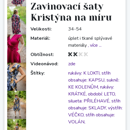
Zavinovací šaty
Kristýna na míru
Velikosti:
34-54
Materiál:
úplet i tkané splývavé
materiály
, více ...
Obtížnost:
Videonávod:
zde
Štítky:
rukávy: K LOKTI,
střih
obsahuje: KAPSU,
sukně:
KE KOLENŮM,
rukávy:
KRÁTKÉ,
období: LETO,
silueta: PŘILÉHAVÉ,
střih
obsahuje: SKLADY,
výstřih:
VÉČKO,
střih obsahuje:
VOLÁN,