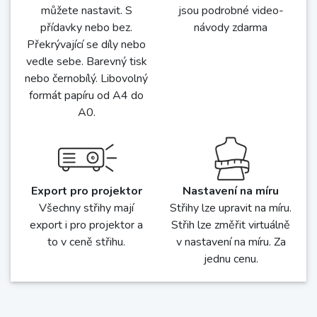
Střihy sedí
Vše v ceně
Střihy odšíváme v
V ceně střihu je celá
několika velikostech a
velikostní řada (a to i u
pečlivě testujeme a
dětských) a libovolně
ladíme
mnoho nastavení na míru
(stačí být přihlášen)
Nastavení tisku
Video-návody
Export pro tisk si
Téměř ke všem střihům
můžete nastavit. S
jsou podrobné video-
přídavky nebo bez.
návody zdarma
Překrývající se díly nebo
vedle sebe. Barevný tisk
nebo černobílý. Libovolný