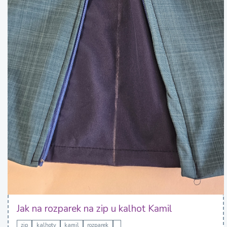
Jak na rozparek na zip u kalhot Kamil
zip
kalhoty
kamil
rozparek