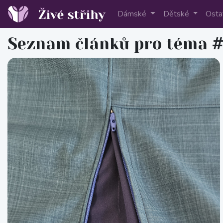
Dámské
Dětské
Osta
Seznam článků
pro téma
#