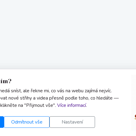
sím?
edá sníst, ale řekne mi, co vás na webu zajímá nejvíc.
vat nové střihy a videa přesně podle toho, co hledáte —
 klikněte na "Přijmout vše".
Více informací
.
Odmítnout vše
Nastavení
Informace
Kontakt
Uživatel