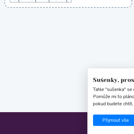
Sušenky, pro
Tahle "sušenka" se n
Pomůže mi to pláno
pokud budete chtít,
Přijmout vše