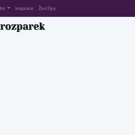
tní
Inspirace
ŽivoTipy
rozparek