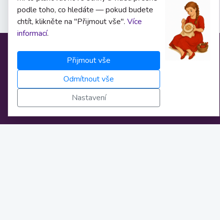
podle toho, co hledáte — pokud budete
chtít, klikněte na "Přijmout vše".
Více
informací
.
Informace
Přijmout vše
Odmítnout vše
O nás
Nastavení
Obchodní podmínky
Osobní údaje
Nastavení cookies
Bankovní spojení
Licence
Novinky