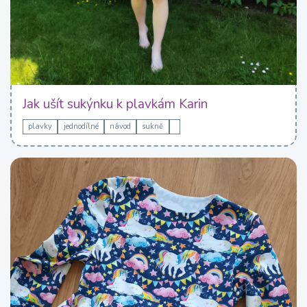
Jak ušít sukýnku k plavkám Karin
plavky
jednodílné
návod
sukně