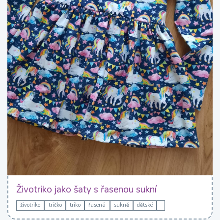
Životriko jako šaty s řasenou sukní
životriko
tričko
triko
řasená
sukně
dětské